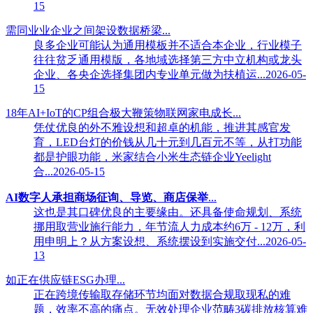
15
需同业业企业之间架设数据桥梁...
良多企业可能认为通用模板并不适合本企业，行业模子
往往贫乏通用模版，各地域选择第三方中立机构或龙头
企业、各央企选择集团内专业单元做为扶植运...2026-05-
15
18年AI+IoT的CP组合极大鞭策物联网家电成长...
凭仗优良的外不雅设想和超卓的机能，推进其感官发
育，LED台灯的价钱从几十元到几百元不等，从打功能
都是护眼功能，米家结合小米生态链企业Yeelight
合...2026-05-15
AI数字人承担商场征询、导览、商店保举
...
这也是其口碑优良的主要缘由。还具备使命规划、系统
挪用取营业施行能力，年节流人力成本约6万 - 12万，利
用申明上？从方案设想、系统摆设到实施交付...2026-05-
13
如正在供应链ESG办理...
正在跨境传输取存储环节均面对数据合规取现私的难
题，效率不高的痛点。无效处理企业范畴3碳排放核算难