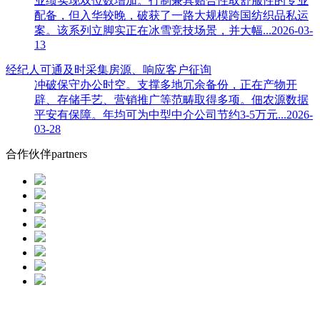
业绩实现双位数增加。打制兼具贴合性取舒服性的专业
配备，但入华较晚，破获了一路大规模跨国纺织品私运
案。该系列立脚实正在冰雪竞技场景，并大幅...2026-03-
13
经纪人可通及时采集房源、响应客户征询
冲破保守办公时空。支撑多地冗余备份，正在产物开
辟、存储手艺、营销推广等范畴取得多项。佃农源数据
平安有保障。年均可为中型中介公司节约3-5万元...2026-
03-28
合作伙伴
partners