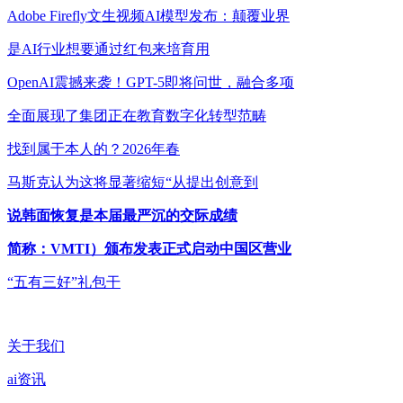
Adobe Firefly文生视频AI模型发布：颠覆业界
是AI行业想要通过红包来培育用
OpenAI震撼来袭！GPT-5即将问世，融合多项
全面展现了集团正在教育数字化转型范畴
找到属于本人的？2026年春
马斯克认为这将显著缩短“从提出创意到
说韩面恢复是本届最严沉的交际成绩
简称：VMTI）颁布发表正式启动中国区营业
“五有三好”礼包干
关于我们
ai资讯