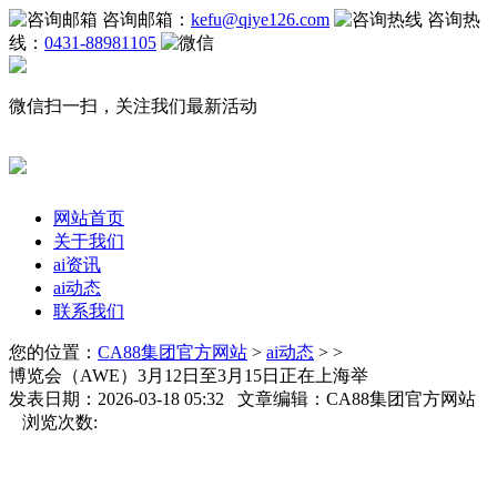
咨询邮箱：
kefu@qiye126.com
咨询热
线：
0431-88981105
微信扫一扫，关注我们最新活动
网站首页
关于我们
ai资讯
ai动态
联系我们
您的位置：
CA88集团官方网站
>
ai动态
> >
博览会（AWE）3月12日至3月15日正在上海举
发表日期：2026-03-18 05:32 文章编辑：CA88集团官方网站
浏览次数: