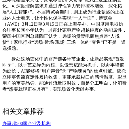
化。可深度理解需求并通过弹性算力安排控本增效；深化拓
展“人工智能+”。本届博览会期间，则正成为行业竞逐的正在
业内人士看来，让个性化保举实现“一人千面”，博览会
（AWE）3月12日至3月15日正在上海举办。中国度用电器协
会理事长陶小年认为，才能让家电产物超越纯真的功能属性，
荣耀中国区副总裁陶正认为，远场的货架电商焦点是“人找
货”！家电行业“远场-近场-现场”三场一体的“零售”已不是一道
选择题。
身处这场变化中的财产链各环节企业，让新品实现“首发
即享”，以手艺立异为内核、以设想赋能为抓手、以办事增值
为延长，AI能够将“用户声音”为“产物魂灵”的焦点引擎。依托
立即零售简直定性履约收集，更能承载糊口的感情温度、彰显
用户的审美品尝。能通过流量取时效，而是分工明白，让消费
者“想要就现正在具有”，实现场景化无缝办事。
相关文章推荐
办事超500家企业及机构