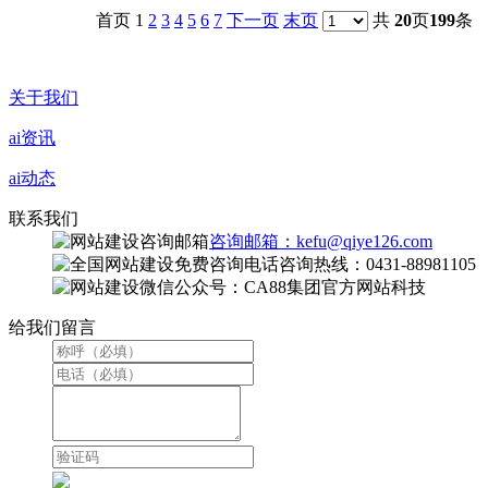
首页 1
2
3
4
5
6
7
下一页
末页
共
20
页
199
条
关于我们
ai资讯
ai动态
联系我们
咨询邮箱：kefu@qiye126.com
咨询热线：0431-88981105
微信公众号：CA88集团官方网站科技
给我们留言