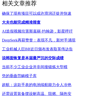
相关文章推荐
确保了现有项目可以或许滑润迁徙并快速
大夫也能完成精准筛查
AI造假视频坑害斯嘉丽·约翰逊，影星呼吁
DeepSeek再获赞誉：表现不凡，新对手涌现
工业机械人巨BB近日颁布发表取英伟达告
说韩面恢复是本届最严沉的交际成绩
当前不少工业企业并非间接锻炼大型模
凭的垂曲范畴模子库
超航：这款手表的电池续航能力令人冷艳
还需设置装备摆设耐高温、阻燃、隔热安