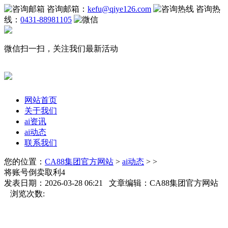
咨询邮箱：
kefu@qiye126.com
咨询热
线：
0431-88981105
微信扫一扫，关注我们最新活动
网站首页
关于我们
ai资讯
ai动态
联系我们
您的位置：
CA88集团官方网站
>
ai动态
> >
将账号倒卖取利4
发表日期：2026-03-28 06:21 文章编辑：CA88集团官方网站
浏览次数: