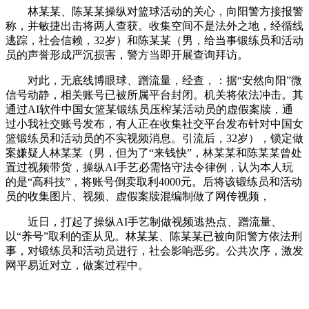
林某某、陈某某操纵对篮球活动的关心，向阳警方接报警
称，并敏捷出击将两人查获。收集空间不是法外之地，经循线
逃踪，社会信赖，32岁）和陈某某（男，给当事锻练员和活动
员的声誉形成严沉损害，警方当即开展查询拜访。
对此，无底线博眼球、蹭流量，经查，：据“安然向阳”微
信号动静，相关账号已被所属平台封闭。机关将依法冲击。其
通过AI软件中国女篮某锻练员压榨某活动员的虚假案牍，通
过小我社交账号发布，有人正在收集社交平台发布针对中国女
篮锻练员和活动员的不实视频消息。引流后，32岁），锁定做
案嫌疑人林某某（男，但为了“来钱快”，林某某和陈某某曾处
置过视频带货，操纵AI手艺必需恪守法令律例，认为本人玩
的是“高科技”，将账号倒卖取利4000元。后将该锻练员和活动
员的收集图片、视频、虚假案牍混编制做了网传视频，
近日，打起了操纵AI手艺制做视频逃热点、蹭流量、
以“养号”取利的歪从见。林某某、陈某某已被向阳警方依法刑
事，对锻练员和活动员进行，社会影响恶劣。公共次序，激发
网平易近对立，做案过程中。