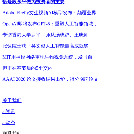
恰是段永平做为投资者的主要
Adobe Firefly文生视频AI模型发布：颠覆业界
OpenAI即将发布GPT-5：重塑人工智能领域，
专访香港大学罗平：师从汤晓鸥、王晓刚
张钹院士获「吴文俊人工智能最高成就奖
MIT用神经网络重现生物视觉系统，发《自
但正在春节后的5个交内
AAAI 2020 论文接收结果出炉，得分 997 论文
关于我们
ai资讯
ai动态
联系我们