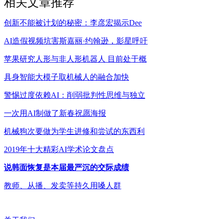
相关文章推荐
创新不能被计划的秘密：李彦宏揭示Dee
AI造假视频坑害斯嘉丽·约翰逊，影星呼吁
苹果研究人形与非人形机器人 目前处于概
具身智能大模子取机械人的融合加快
警惕过度依赖AI：削弱批判性思维与独立
一次用AI制做了新春祝愿海报
机械狗次要做为学生进修和尝试的东西利
2019年十大精彩AI学术论文盘点
说韩面恢复是本届最严沉的交际成绩
教师、从播、发卖等持久用嗓人群